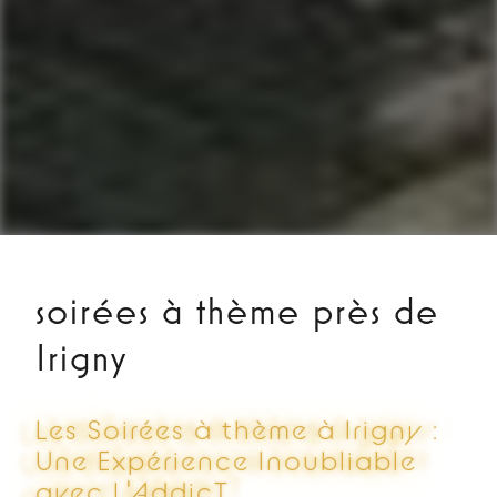
soirées à thème près de
Irigny
Les Soirées à thème à Irigny :
Une Expérience Inoubliable
avec L'AddicT