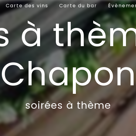
Carte des vins
Carte du bar
Évèneme
s à thè
 Chapon
soirées à thème