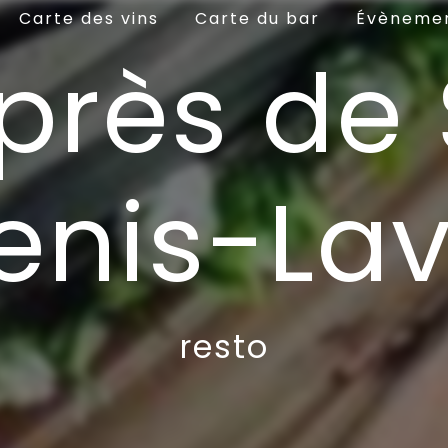
Carte des vins
Carte du bar
Évèneme
 près de 
enis-Lav
resto