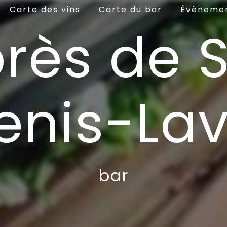
Carte des vins
Carte du bar
Évèneme
rès de 
enis-Lav
bar