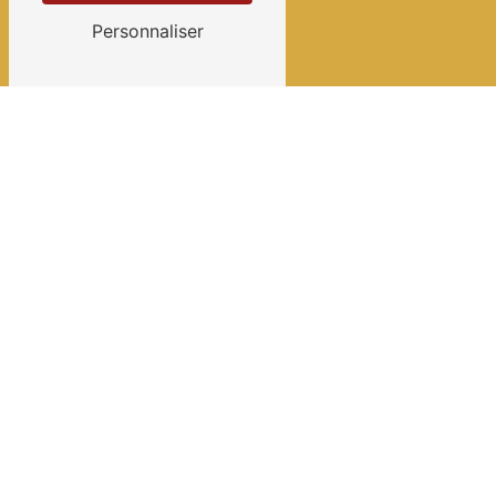
Personnaliser
Contactez-nous
L'ADDICT
2 Route de Lyon
69530 Brignais
04 37 23 54 20
contact.laddict@gmail.com
Plan du site
Accueil
Menu du Jour
Évènements
Galerie photos
Contact
Carte du Restaurant